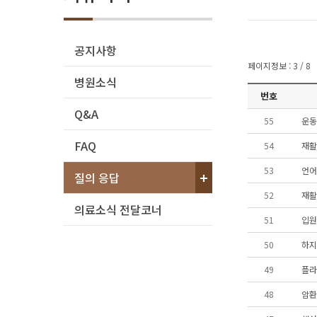
공지사항
페이지정보 : 3 / 8
병원소식
번호
Q&A
55
운동
FAQ
54
재활
53
언어
질의 응답
52
재활
의료소식 전달코너
51
입원
50
하지
49
플라
48
암환