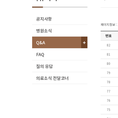
공지사항
페이지정보 : 1
병원소식
번호
Q&A
82
FAQ
81
80
질의 응답
79
의료소식 전달코너
78
77
76
75