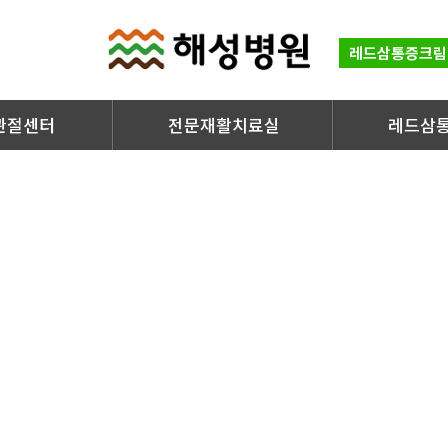
레드삼통증크림
관절센터
전문재활치료실
레드삼